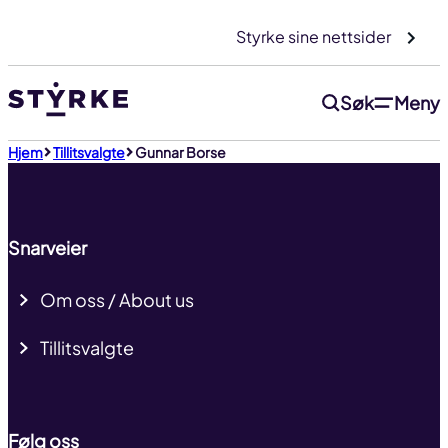
Gå
Styrke sine nettsider
til
innhold
Søk
Meny
Til toppen
Hjem
Tillitsvalgte
Gunnar Borse
Snarveier
Om oss / About us
Tillitsvalgte
Følg oss