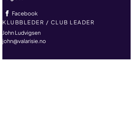
Facebook
TITLE
KLUBBLEDER / CLUB LEADER
name
John Ludvigsen
email
john@valarisie.no