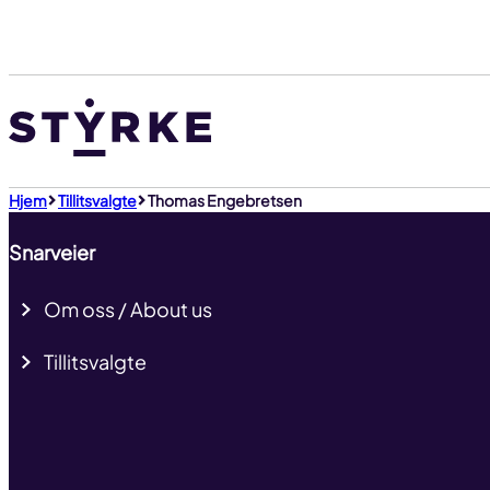
Gå
til
innhold
Hjem
Tillitsvalgte
Thomas Engebretsen
Snarveier
Om oss / About us
Tillitsvalgte