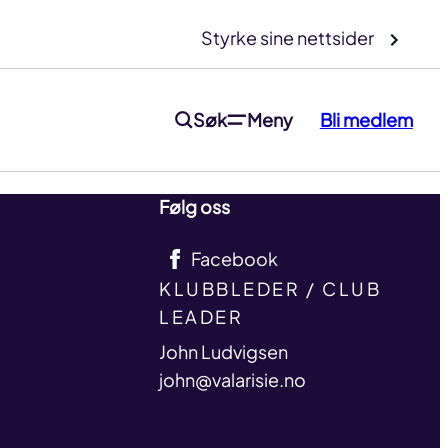
Styrke sine nettsider
Søk
Meny
Bli medlem
Følg oss
Facebook
TITLE
KLUBBLEDER / CLUB
LEADER
name
John Ludvigsen
email
john@valarisie.no